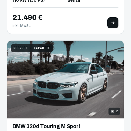
110 kW (150 PS)
Benzin
21.490 €
inkl. MwSt.
GEPRÜFT · GARANTIE
▣ 2
BMW 320d Touring M Sport